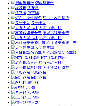
塑料警示鏈
梅花燈
停字牌
紅白一次性膠帶
反光車貼
大彈力警示柱
布警戒線安全帶
小彈力警示柱
不注意安全警示帶
人字停車牌
不鏽鋼請勿泊車牌
H75-1塑料路錐
紅白提環方錐
大手提塑料路錐
活動路樁
固定路樁
銀行柱
u型鎖
八角鎖
三角鎖
擋車器