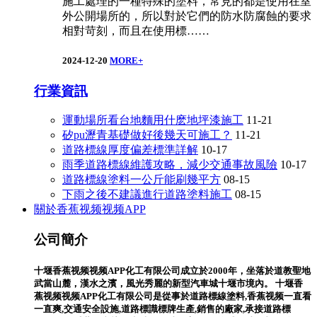
施工處理的一種特殊的塗料，常見的都是使用在室
外公開場所的，所以對於它們的防水防腐蝕的要求
相對苛刻，而且在使用標……
2024-12-20
MORE+
行業資訊
運動場所看台地麵用什麽地坪漆施工
11-21
矽pu瀝青基礎做好後幾天可施工？
11-21
道路標線厚度偏差標準詳解
10-17
雨季道路標線維護攻略，減少交通事故風險
10-17
道路標線塗料一公斤能刷幾平方
08-15
下雨之後不建議進行道路塗料施工
08-15
關於香蕉视频视频APP
公司簡介
十堰香蕉视频视频APP化工有限公司成立於2000年，坐落於道教聖地
武當山麓，漢水之濱，風光秀麗的新型汽車城十堰市境內。 十堰香
蕉视频视频APP化工有限公司是從事於道路標線塗料,香蕉视频一直看
一直爽,交通安全設施,道路標識標牌生產,銷售的廠家,承接道路標