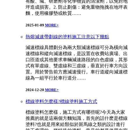
有酸、堿、研磨劑等化學物質的清潔劑，以免對地
坪造成損害。2. 防止劃傷：避免重物拖拽在地坪表
麵，使用橡膠墊或軟質……
2025-01-09
MORE+
熱熔減速帶劃線的塗料施工注意以下幾點
減速標線具體劃分為兩大類減速標線可分為橫向減
速標線和縱向減速標線，是設置在收費站廣場、出
口匝道或其他要求車輛減速路段的白色虛線，其形
式有單虛線、雙虛線和三虛線，垂直於行車方向設
置。用於警告前方應減速慢行。車行道縱向減速標
線為一組平行於車行道分……
2024-12-20
MORE+
標線塗料怎麽樣?標線塗料施工方式
標線塗料怎麽樣，施工方式有哪些呢?今天為大家
推薦的就是這兩個方麵知識，首先的話什麽是標線
塗料?也就是用來給類似於斑馬線之類的設計進行