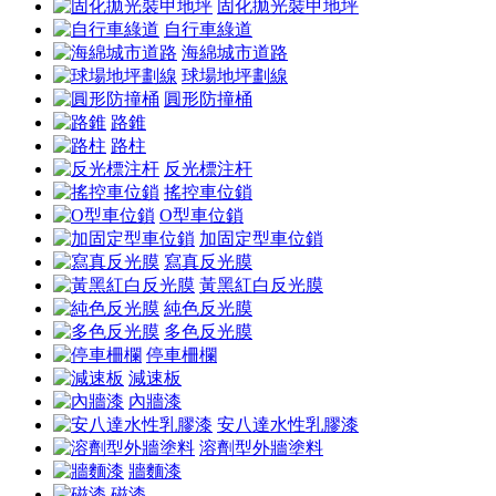
固化拋光裝甲地坪
自行車綠道
海綿城市道路
球場地坪劃線
圓形防撞桶
路錐
路柱
反光標注杆
搖控車位鎖
O型車位鎖
加固定型車位鎖
寫真反光膜
黃黑紅白反光膜
純色反光膜
多色反光膜
停車柵欄
減速板
內牆漆
安八達水性乳膠漆
溶劑型外牆塗料
牆麵漆
磁漆