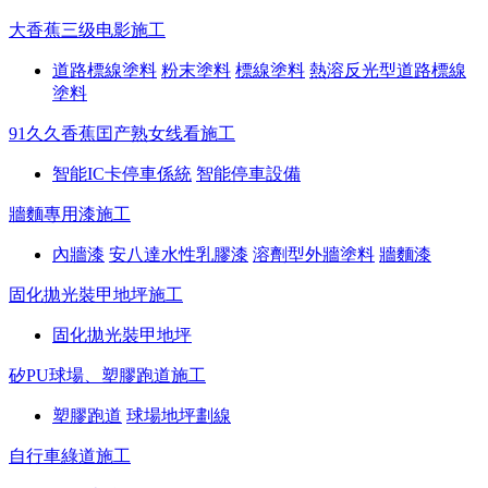
大香蕉三级电影施工
道路標線塗料
粉末塗料
標線塗料
熱溶反光型道路標線
塗料
91久久香蕉囯产熟女线看施工
智能IC卡停車係統
智能停車設備
牆麵專用漆施工
內牆漆
安八達水性乳膠漆
溶劑型外牆塗料
牆麵漆
固化拋光裝甲地坪施工
固化拋光裝甲地坪
矽PU球場、塑膠跑道施工
塑膠跑道
球場地坪劃線
自行車綠道施工