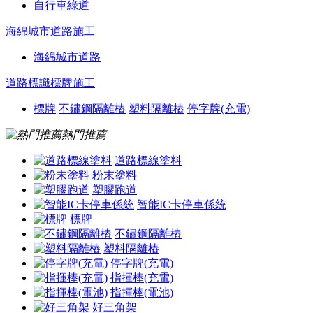
自行車綠道
海綿城市道路施工
海綿城市道路
道路標識標牌施工
標牌
不鏽鋼隔離樁
塑料隔離樁
停字牌(充電)
熱門推薦
道路標線塗料
粉末塗料
塑膠跑道
智能IC卡停車係統
標牌
不鏽鋼隔離樁
塑料隔離樁
停字牌(充電)
指揮棒(充電)
指揮棒(電池)
好三角架