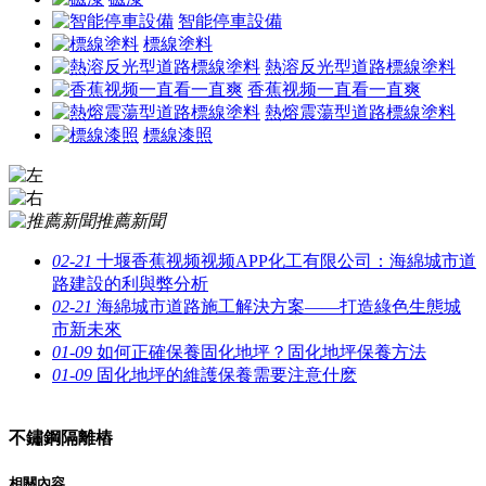
智能停車設備
標線塗料
熱溶反光型道路標線塗料
香蕉视频一直看一直爽
熱熔震蕩型道路標線塗料
標線漆照
推薦新聞
02-21
十堰香蕉视频视频APP化工有限公司：海綿城市道
路建設的利與弊分析
02-21
海綿城市道路施工解決方案——打造綠色生態城
市新未來
01-09
如何正確保養固化地坪？固化地坪保養方法
01-09
固化地坪的維護保養需要注意什麽
不鏽鋼隔離樁
相關內容